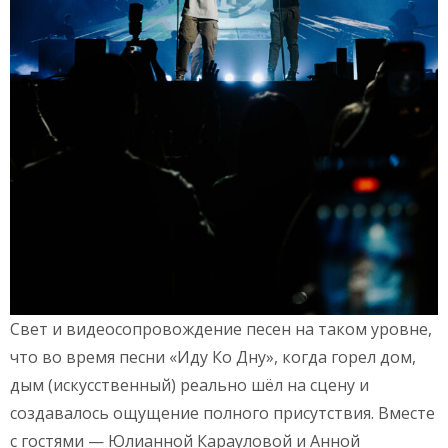
Свет и видеосопровождение песен на таком уровне,
что во время песни «Иду Ко Дну», когда горел дом,
дым (искусственный) реально шёл на сцену и
создавалось ощущение полного присутствия. Вместе
с гостями — Юлианной Карауловой и Анной