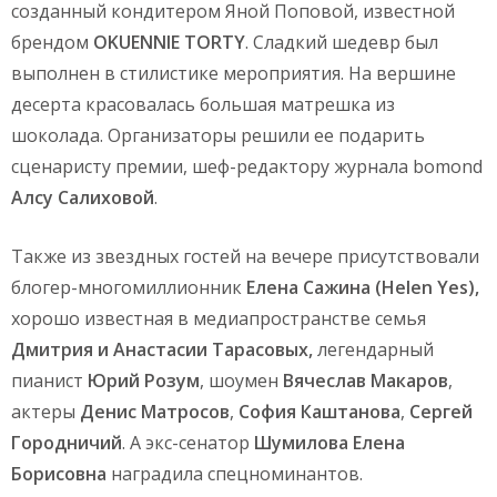
созданный кондитером Яной Поповой, известной
брендом
OKUENNIE TORTY
. Сладкий шедевр был
выполнен в стилистике мероприятия. На вершине
десерта красовалась большая матрешка из
шоколада. Организаторы решили ее подарить
сценаристу премии, шеф-редактору журнала bomond
Алсу Салиховой
.
Также из звездных гостей на вечере присутствовали
блогер-многомиллионник
Елена Сажина (Helen Yes),
хорошо известная в медиапространстве семья
Дмитрия и Анастасии Тарасовых,
легендарный
пианист
Юрий Розум
, шоумен
Вячеслав Макаров
,
актеры
Денис Матросов
,
София Каштанова
,
Сергей
Городничий
. А экс-сенатор
Шумилова Елена
Борисовна
наградила спецноминантов.