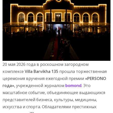
20 мая 2026 года в роскошном загородном
комплексе
Villa Barvikha 135
прошла торжественная
церемония вручения ежегодной премии
«PERSONO
года»,
учрежденной журналом
bomond
. Это
масштабное событие, объединяющее выдающихся
представителей бизнеса, культуры, медицины,
искусства и спорта. Обладателями престижных