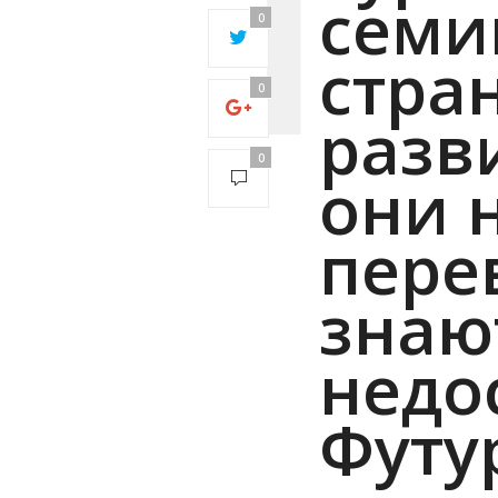
семи
timed out
0
after 5000
стра
milliseconds
with 0 out of
0
0 bytes
разв
received0
0
они 
пере
знают
недо
Футу