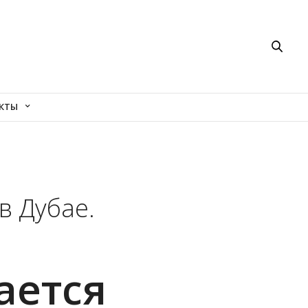
КТЫ
в Дубае.
ается