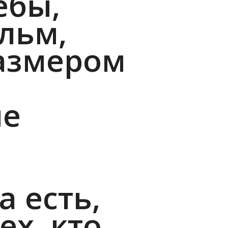
ебы,
льм,
азмером
ые
 есть,
ех, кто