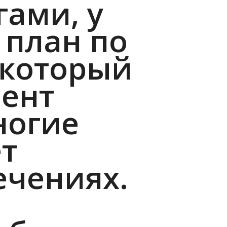
ами, у
 план по
 который
ент
ногие
ет
ечениях.