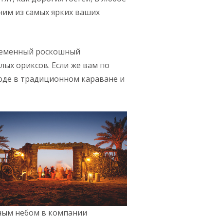
дним из самых ярких ваших
временный роскошный
лых ориксов. Если же вам по
люде в традиционном караване и
ным небом в компании