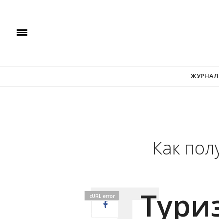
ЖУРНАЛ
Как пол
Тури
cURL error
28:
Operation