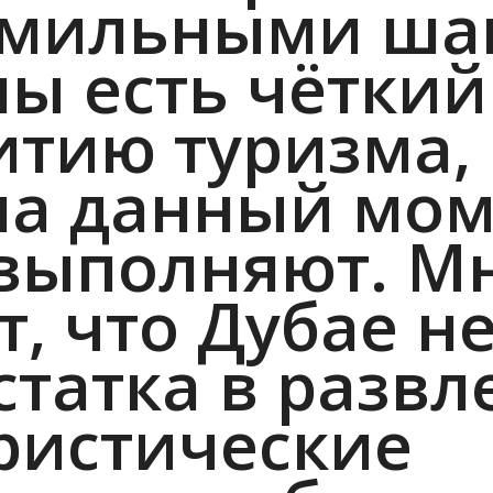
мильными шаг
ны есть чёткий
итию туризма,
на данный мом
выполняют. М
, что Дубае н
статка в развл
ристические