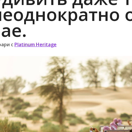
неоднократно 
ае.
фари с
Platinum Heritage