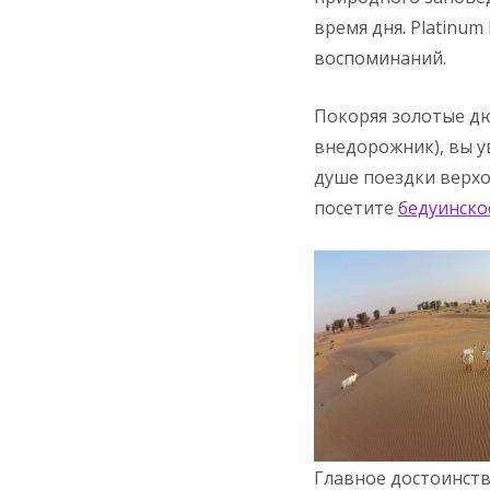
время дня. Platinum
воспоминаний.
Покоряя золотые д
внедорожник), вы у
душе поездки верхо
посетите
бедуинско
Главное достоинст