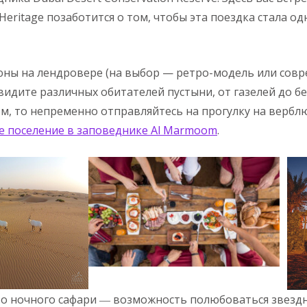
 Heritage позаботится о том, чтобы эта поездка стала о
юны на лендровере (на выбор — ретро-модель или со
видите различных обитателей пустыни, от газелей до бе
м, то непременно отправляйтесь на прогулку на верб
е поселение в заповеднике Al Marmoom
.
во ночного сафари ― возможность полюбоваться звезд