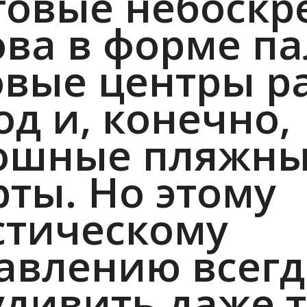
товые небоскр
ова в форме па
овые центры р
од и, конечно,
ошные пляжн
рты. Но этому
стическому
авлению всегда
удивить даже т