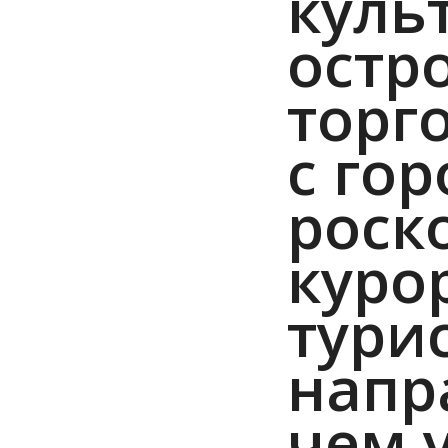
куль
остр
торг
с гор
роск
куро
тури
напр
чем 