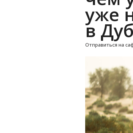
уже 
в Дуб
Отправиться на са