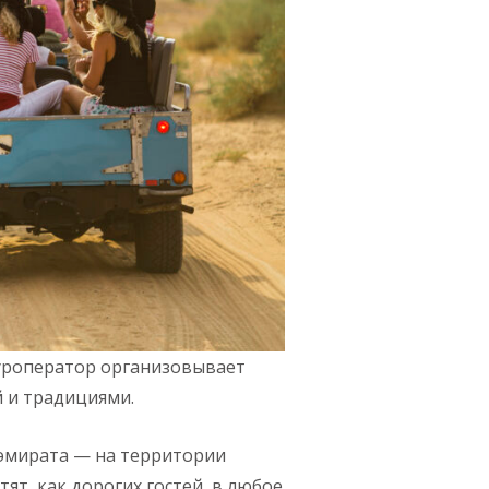
Туроператор организовывает
й и традициями.
 эмирата — на территории
тят, как дорогих гостей, в любое