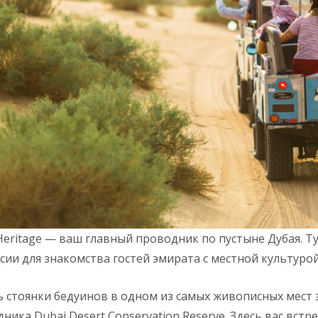
Heritage — ваш главный проводник по пустыне Дубая. 
сии для знакомства гостей эмирата с местной культуро
 стоянки бедуинов в одном из самых живописных мест
ика Dubai Desert Conservation Reserve. Здесь вас встре