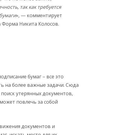
чность, так как требуется
бумаги
», — комментирует
а Форма Никита Колосов.
одписание бумаг – все это
ь на более важные задачи. Сюда
 поиск утерянных документов,
может повлечь за собой
движения документов и
аг, искать место для их