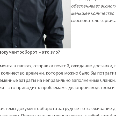
обеспечивает экологи
меньшее количество 
сооснователь сервис
окументооборот – это зло?
мента в папках, отправка почтой, ожидание доставки, п
количество времени, которое можно было бы потратит
еменные затраты на неправильно заполненные бланки,
и – это приводит к проблемам с делопроизводством и 
.
 системы документооборота затрудняет отслеживание 
лнением. Приходится постоянно носить с собой кучу бум