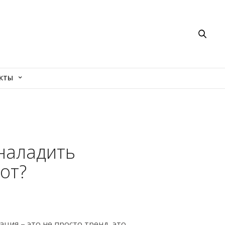
КТЫ
 наладить
от?
ия – это не просто тренд, это