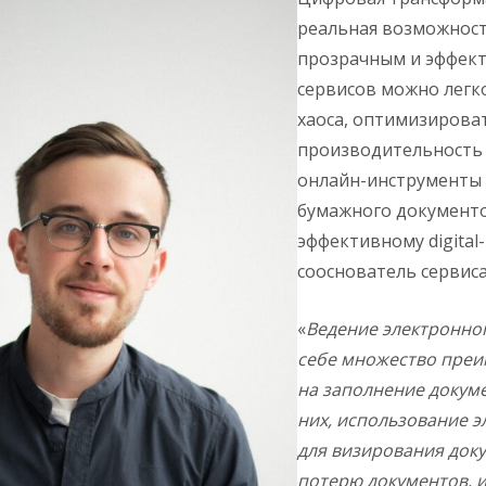
реальная возможность
прозрачным и эффек
сервисов можно легк
хаоса, оптимизирова
производительность 
онлайн-инструменты 
бумажного документо
эффективному digital
сооснователь сервис
«
Ведение электронно
себе множество преи
на заполнение докум
них, использование 
для визирования док
потерю документов, и