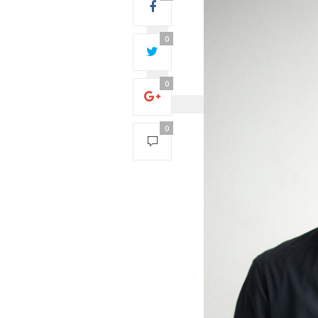
0
0
0