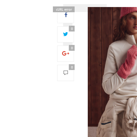
cURL error
28:
Operation
timed out
0
after 5000
milliseconds
with 0 out of
0
0 bytes
received0
0