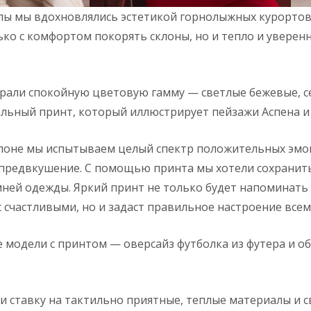
лы мы вдохновлялись эстетикой горнолыжных курортов
ько с комфортом покорять склоны, но и тепло и уверен
рали спокойную цветовую гамму — светлые бежевые, се
альный принт, который иллюстрирует пейзажи Аспена 
лоне мы испытываем целый спектр положительных эмоц
 предвкушение. С помощью принта мы хотели сохранит
ней одежды. Яркий принт не только будет напоминать 
 счастливыми, но и задаст правильное настроение всем
е модели с принтом — оверсайз футболка из футера и об
ли ставку на тактильно приятные, теплые материалы и 