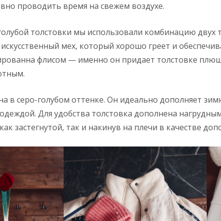
вно проводить время на свежем воздухе.
голубой толстовки мы использовали комбинацию двух тк
искусственный мех, который хорошо греет и обеспечи
рованна флисом — именно он придает толстовке плюшев
уютным.
а в серо-голубом оттенке. Он идеально дополняет зи
й одеждой. Для удобства толстовка дополнена нагрудн
ак застегнутой, так и накинув на плечи в качестве доп