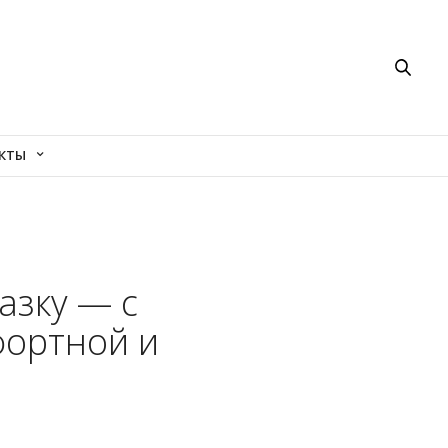
КТЫ
азку — с
фортной и