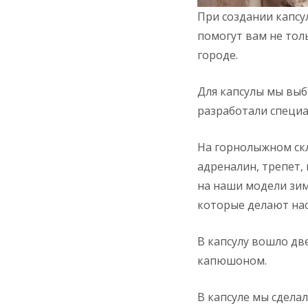
При создании капсу
помогут вам не тол
городе.
Для капсулы мы выб
разработали специ
На горнолыжном ск
адреналин, трепет,
на наши модели зим
которые делают нас
В капсулу вошло дв
капюшоном.
В капсуле мы сдела