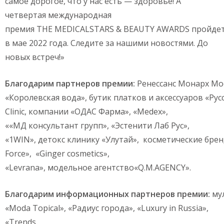
самое дорогое, что у нас есть — здоровье! А
четвертая международная
премия THE MEDICALSTARS & BEAUTY AWARDS пройде
в мае 2022 года. Следите за нашими новостями. До
новых встреч!»
Благодарим
партнеров
премии
:
Ренессанс Монарх Мо
«Королевская вода», бутик платков и аксессуаров «Рус
Clinic, компании «ОДАС Фарма», «Medex»,
««МД консультант групп», «Эстенити Лаб Рус»,
«1WIN», детокс клинику «Улутай», косметические бре
Forсe», «Ginger cosmetics»,
«Levrana», модельное агентство«Q.M.AGENCY».
Благодарим
информационных
партнеров
премии
:
му
«Moda Topical», «Радиус города», «Luxury in Russia»,
«Trends