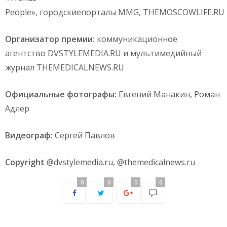
People», городскиепорталы MMG, THEMOSCOWLIFE.RU 
Организатор премии:
коммуникационное
агентство DVSTYLEMEDIA.RU и мультимедийный
журнал THEMEDICALNEWS.RU
Официальные фотографы:
Евгений Манакин, Роман
Адлер
Видеограф:
Сергей Павлов
Copyright
@dvstylemedia.ru, @themedicalnews.ru
0
0
0
0