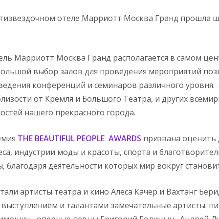
пятизвездочном отеле Марриотт Москва Гранд прошла 
ль Марриотт Москва Гранд располагается в самом цент
большой выбор залов для проведения мероприятий поз
едения конференций и семинаров различного уровня. 
лизости от Кремля и Большого Театра, и других всеми
стей нашего прекрасного города.
емия
THE BEAUTIFUL PEOPLE AWARDS
призвана оценить 
неса, индустрии моды и красоты, спорта и благотворите
, благодаря деятельности которых мир вокруг станови
али артисты театра и кино Алеса Качер и Вахтанг Бери
выступлением и талантами замечательные артисты: пи
Тимошин, оперные певцы Григорий Голицын, Андрей Ду