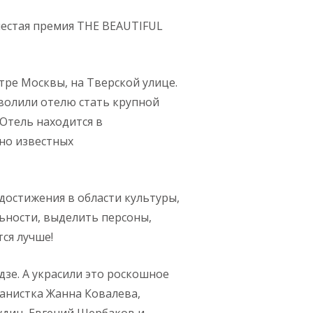
шестая премия THE BEAUTIFUL
ре Москвы, на Тверской улице.
волили отелю стать крупной
Отель находится в
рно известных
достижения в области культуры,
льности, выделить персоны,
тся лучше!
дзе. А украсили это роскошное
анистка Жанна Ковалева,
дин, Евгений Щербаков и