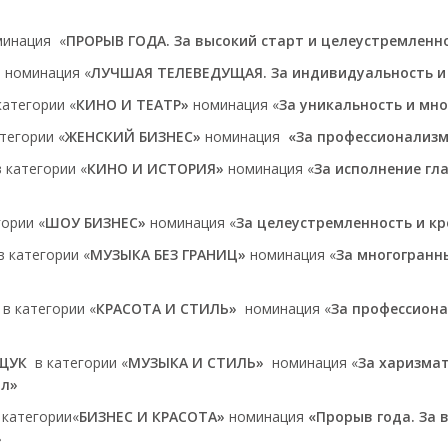
минация «
ПРОРЫВ ГОДА.
За высокий старт и целеустремленн
Я
номинация «
ЛУЧШАЯ ТЕЛЕВЕДУЩАЯ.
За индивидуальность 
категории «
КИНО И ТЕАТР»
номинация «
За уникальность и мн
атегории «
ЖЕНСКИЙ БИЗНЕС»
номинация
«За профессионализм
в категории «
КИНО И ИСТОРИЯ»
номинация «
За исполнение гл
гории «
ШОУ БИЗНЕС»
номинация «
За целеустремленность и к
в категории «
МУЗЫКА БЕЗ ГРАНИЦ»
номинация «
За многогранн
в категории «
КРАСОТА И СТИЛЬ»
номинация «
За профессион
ОЩУК
в категории «
МУЗЫКА И СТИЛЬ»
номинация «
За харизма
ал»
 категории«
БИЗНЕС И КРАСОТА»
номинация
«Прорыв года. За 
»