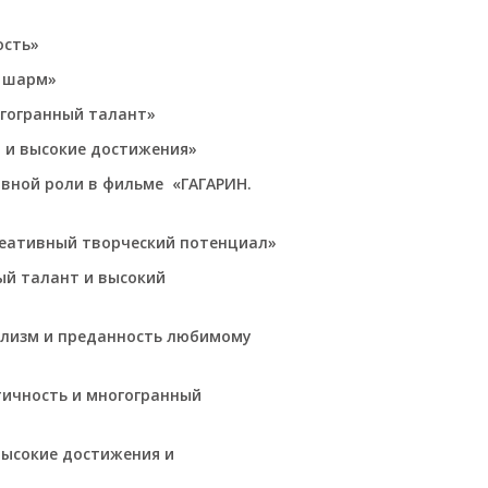
ость»
и шарм»
огогранный талант»
 и высокие достижения»
авной роли в фильме «ГАГАРИН.
реативный творческий потенциал»
ый талант и высокий
ализм и преданность любимому
тичность и многогранный
высокие достижения и