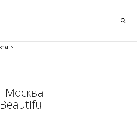
КТЫ
т Москва
eautiful