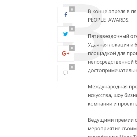
0
В конце апреля в 
PEOPLE AWARDS.
0
Пятизвездочный оте
Удачная локация и 
0
площадкой для пров
непосредственной б
0
достопримечательно
Международная пр
искусства, шоу биз
компании и проекты
Ведущими премии ст
мероприятие своим 
саксофонист Макс 