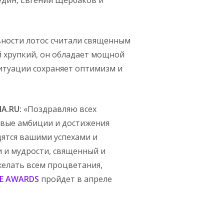
.
вности лотос считали священным
й хрупкий, он обладает мощной
ситуации сохраняет оптимизм и
A.RU:
«Поздравляю всех
ровые амбиции и достижения
дятся вашими успехами и
и и мудрости, священный и
желать всем процветания,
LE AWARDS
пройдет в апреле