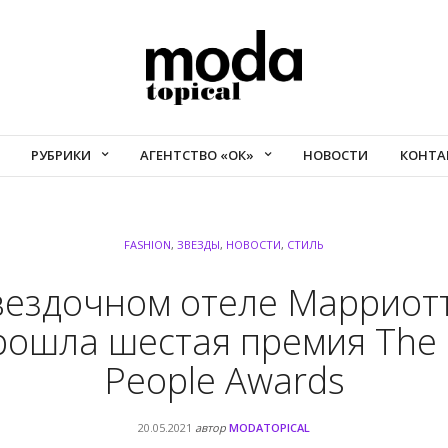
РУБРИКИ
АГЕНТСТВО «ОК»
НОВОСТИ
КОНТА
FASHION
,
ЗВЕЗДЫ
,
НОВОСТИ
,
СТИЛЬ
вездочном отеле Марриот
рошла шестая премия The B
People Awards
20.05.2021
автор
MODATOPICAL