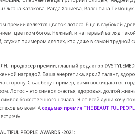
 Оксана Казакова, Рагда Ханиева, Валентина Тимощук
ом премии является цветок лотоса. Еще в глубокой дре
нием, цветком богов. Нежный, и на первый взгляд тако
й, служит примером для тех, кто даже в самой трудной 
Н, продюсер премии, главный редактор DVSTYLEMEDI
женной наградой. Ваша энергетика, яркий талант, здо
ю сторону. С вас берут пример, вами восхищаются, гор
ом. Лотос – это символ счастья, здоровья, долгой жизн
 символ божественного начала. Я от всей души хочу по
спехов во всем! А
седьмая премия THE BEAUTIFUL PEOP
 встреч!»
UTIFUL PEOPLE AWARDS -2021: