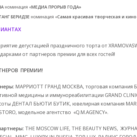
НА
номинация «
МЕДИА ПРОРЫВ ГОДА»
ТАНГ БЕРИДЗЕ
номинация «
Самая красивая творческая и кино
МИАНТАХ
риятие дегустацией праздничного торта от XRAMOVASW
арками от партнеров премии для всех гостей!
ТНЕРОВ ПРЕМИИ!
неры:
МАРРИОТТ ГРАНД МОСКВА, торговая компания 
нтивной медицины и иммунореабилитации GRAND CLINI
асоты ДЕНТАЛ БЬЮТИ БУТИК, ювелирная компания MARI
STORO, модельное агентство «Q.M.AGENCY».
партнеры:
THE MOSCOW LIFE, THE BEAUTY NEWS, ЖУР
IAL, MMG, LUXYRY IN RUSSIA, TOP LUX, РАДИУС ГОРОДА