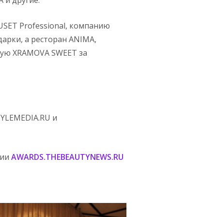
USET Professional, компанию
рки, а ресторан ANIMA,
кую XRAMOVA SWEET за
YLEMEDIA.RU и
мии
AWARDS.THEBEAUTYNEWS.RU