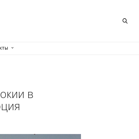
КТЫ
окии в
рция