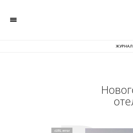
ЖУРНАЛ
Новог
оте
cURL error