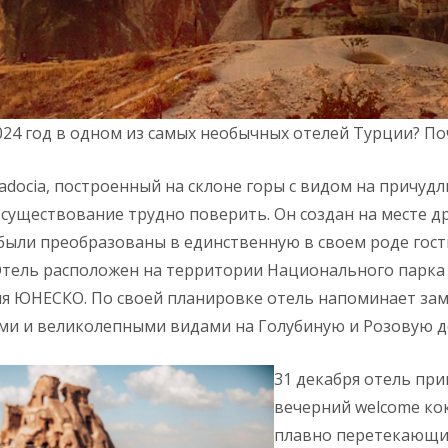
24 год в одном из самых необычных отелей Турции? Поч
padocia, построенный на склоне горы с видом на причуд
о существование трудно поверить. Он создан на месте 
были преобразованы в единственную в своем роде гости
 Отель расположен на территории Национального парка 
я ЮНЕСКО. По своей планировке отель напоминает зам
ами и великолепными видами на Голубиную и Розовую 
31 декабря отель при
вечерний welcome ко
плавно перетекающи