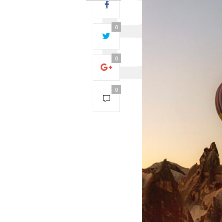
28:
Operation
timed out
0
after 5000
milliseconds
with 0 out of
0
0 bytes
received0
0