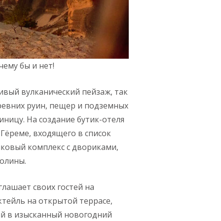
ему бы и нет!
ливый вулканический пейзаж, так
древних руин, пещер и подземных
ницу. На создание бутик-отеля
Гёреме, входящего в список
ковый комплекс с двориками,
долины.
глашает своих гостей на
ктейль на открытой террасе,
й в изысканный новогодний