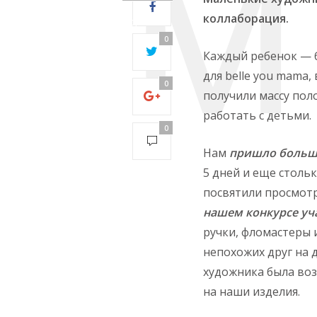
28:
коллаборация.
Operation
timed out
0
after 5000
Каждый ребенок — б
milliseconds
для belle you mama
with 0 out of
0
получили массу пол
0 bytes
received0
работать с детьми.
0
Нам
пришло больш
5 дней и еще столь
посвятили просмотр
нашем конкурсе уча
ручки, фломастеры 
непохожих друг на 
художника была воз
на наши изделия.