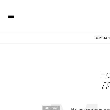
ЖУРНАЛ
Но
д
cURL error
Маленькие художни