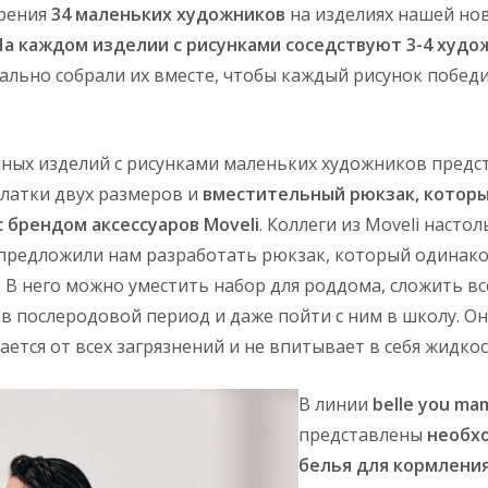
рения
34 маленьких художников
на изделиях нашей но
На каждом изделии с рисунками соседствуют 3-4 худож
иально собрали их вместе, чтобы каждый рисунок побед
ых изделий с рисунками маленьких художников предст
латки двух размеров и
вместительный рюкзак, которы
с брендом аксессуаров Moveli
. Коллеги из Moveli наст
 предложили нам разработать рюкзак, который одинак
. В него можно уместить набор для роддома, сложить в
в послеродовой период и даже пойти с ним в школу. Он
ется от всех загрязнений и не впитывает в себя жидкос
В линии
belle you ma
представлены
необх
белья для кормления