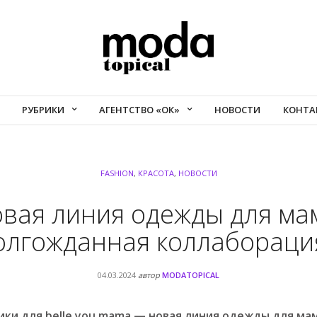
РУБРИКИ
АГЕНТСТВО «ОК»
НОВОСТИ
КОНТА
FASHION
,
КРАСОТА
,
НОВОСТИ
вая линия одежды для ма
олгожданная коллабораци
04.03.2024
автор
MODATOPICAL
ки для belle you mama — новая линия одежды для ма