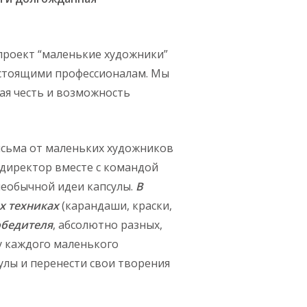
проект “маленькие художники”
настоящими профессионалам. Мы
шая честь и возможность
исьма от маленьких художников
-директор вместе с командой
необычной идеи капсулы.
В
х техниках
(карандаши, краски,
обедителя
, абсолютно разных,
 у каждого маленького
улы и перенести свои творения