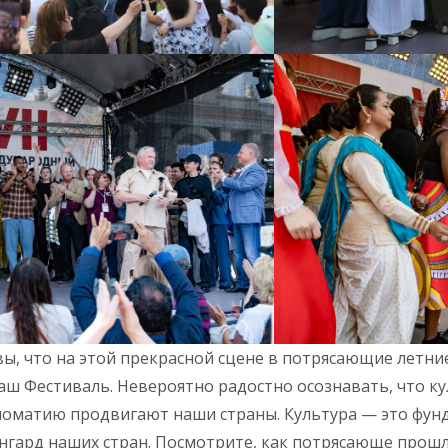
ы, что на этой прекрасной сцене в потрясающие летни
аш Фестиваль. Невероятно радостно осознавать, что к
оматию продвигают наши страны. Культура — это фунда
нгард наших стран. Посмотрите, как потрясающе прош