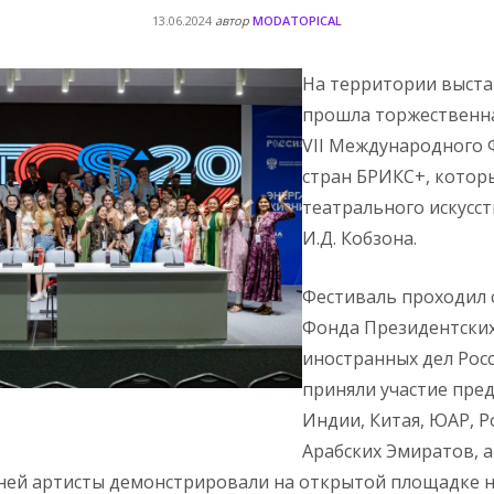
13.06.2024
автор
MODATOPICAL
На территории выста
прошла торжественн
VII Международного 
стран БРИКС+, котор
театрального искусст
И.Д. Кобзона.
Фестиваль проходил 
Фонда Президентских
иностранных дел Рос
приняли участие пре
Индии, Китая, ЮАР, 
Арабских Эмиратов, а
ней артисты демонстрировали на открытой площадке н