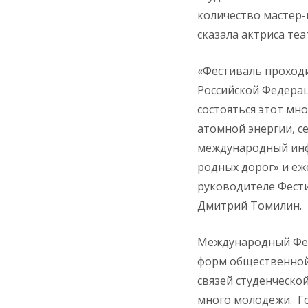
количество мастер-
сказала актриса теа
«Фестиваль проход
Российской Федерац
состояться этот м
атомной энергии, с
международный инф
родных дорог» и еж
руководителе Фести
Дмитрий Томилин.
Международный Фест
форм общественной
связей студенческо
много молодежи. Го