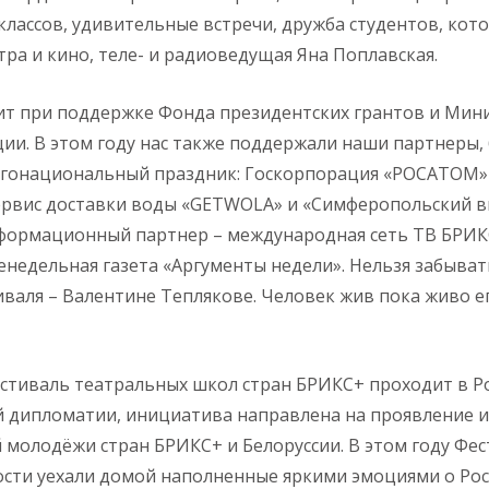
классов, удивительные встречи, дружба студентов, кото
тра и кино, теле- и радиоведущая Яна Поплавская.
ит при поддержке Фонда президентских грантов и Мин
ии. В этом году нас также поддержали наши партнеры, 
ногонациональный праздник: Госкорпорация «РОСАТОМ
ервис доставки воды «GETWOLA» и «Симферопольский в
ормационный партнер – международная сеть ТВ БРИКС 
енедельная газета «Аргументы недели». Нельзя забыва
валя – Валентине Теплякове. Человек жив пока живо е
иваль театральных школ стран БРИКС+ проходит в Росс
 дипломатии, инициатива направлена на проявление и
й молодёжи стран БРИКС+ и Белоруссии. В этом году Фе
сти уехали домой наполненные яркими эмоциями о Росс