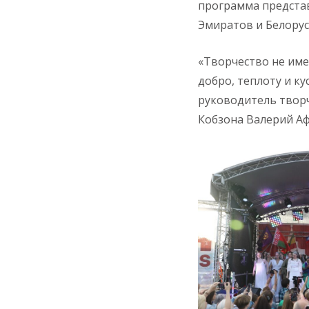
программа представ
Эмиратов и Белорус
«Творчество не име
добро, теплоту и ку
руководитель творч
Кобзона Валерий Аф