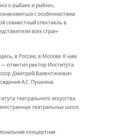
ка о рыбаке и рыбке»,
ознакомиться с особенностями
ой совместный спектакль в
едставители всех стран-
есь, в России, в Москве. К нам
 — отметил ректор Института
фессор Дмитрий Валентинович
ождения А.С. Пушкина.
титута театрального искусства
 иностранных театральных школ,
иональная концертная