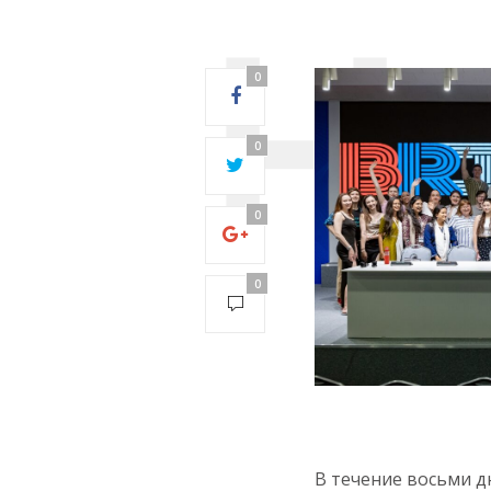
0
0
0
0
В течение восьми д