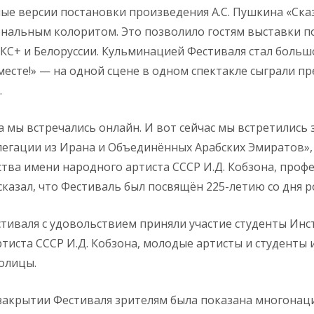
ые версии постановки произведения А.С. Пушкина «Сказ
нальным колоритом. Это позволило гостям выставки п
КС+ и Белоруссии. Кульминацией Фестиваля стал больш
есте!» — на одной сцене в одном спектакле сыграли пр
.
 мы встречались онлайн. И вот сейчас мы встретились зд
егации из Ирана и Объединённых Арабских Эмиратов»,
ства имени народного артиста СССР И.Д. Кобзона, про
сказал, что Фестиваль был посвящён 225-летию со дня р
тиваля с удовольствием приняли участие студенты Инс
тиста СССР И.Д. Кобзона, молодые артисты и студенты
толицы.
закрытии Фестиваля зрителям была показана многонац