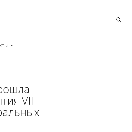
КТЫ
прошла
тия VII
ральных