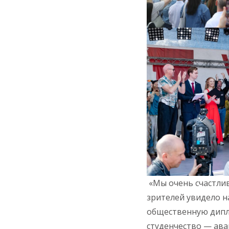
«Мы очень счастлив
зрителей увидело н
общественную дипл
студенчество — ава