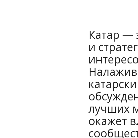
Катар — 
и страте
интересо
Налажива
катарск
обсужден
лучших м
окажет в
сообщест