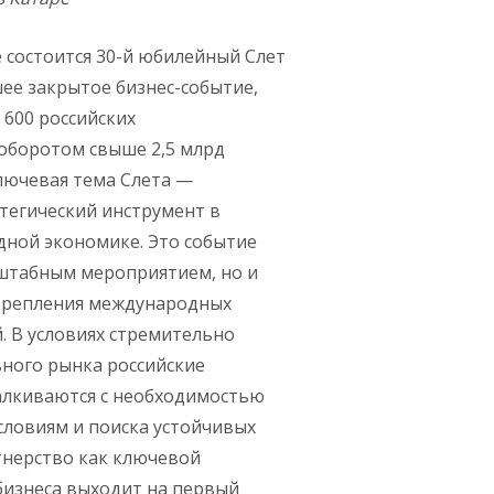
хе состоится 30-й юбилейный Слет
ее закрытое бизнес-событие,
600 российских
оборотом свыше 2,5 млрд
ключевая тема Слета —
тегический инструмент в
дной экономике. Это событие
сштабным мероприятием, но и
крепления международных
. В условиях стремительно
ного рынка российские
алкиваются с необходимостью
словиям и поиска устойчивых
тнерство как ключевой
бизнеса выходит на первый