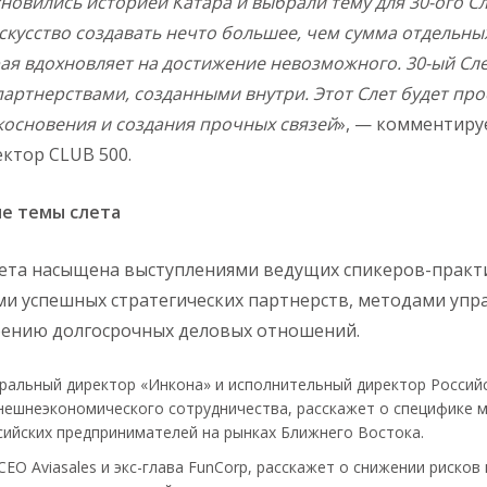
новились историей Катара и выбрали тему для 30-ого Сл
скусство создавать нечто большее, чем сумма отдельных
рая вдохновляет на достижение невозможного. 30-ый Сле
артнерствами, созданными внутри. Этот Слет будет про
косновения и создания прочных связей
», — комментиру
ктор CLUB 500.
е темы слета
ета насыщена выступлениями ведущих спикеров-практи
ми успешных стратегических партнерств, методами уп
оению долгосрочных деловых отношений.
еральный директор «Инкона» и исполнительный директор Россий
нешнеэкономического сотрудничества, расскажет о специфике 
ийских предпринимателей на рынках Ближнего Востока.
-CEO Aviasales и экс-глава FunCorp, расскажет о снижении риско