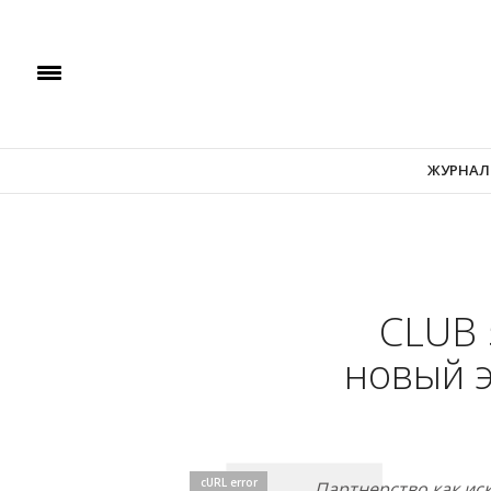
ЖУРНАЛ
CLUB 
новый 
cURL error
Партнерство как ис