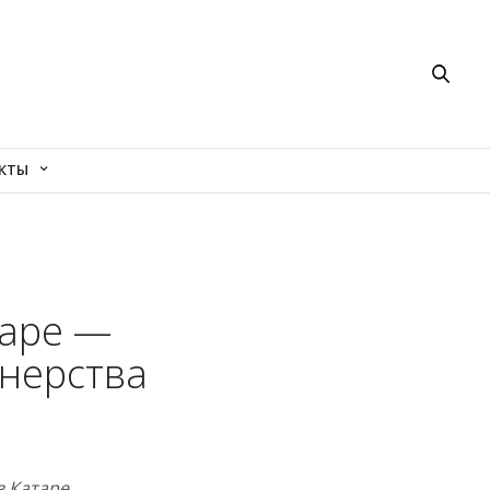
КТЫ
таре —
нерства
в Катаре