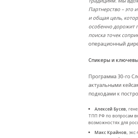
традициям. Мы вдох
Партнерство – это и
и общая цель, кото
особенно дорожит п
поиска точек сопри
операционный дире
Спикеры и ключевы
Программа 30-го Сл
актуальными кейса
подходами к постр
Алексей Бусев
, ген
ТПП РФ по вопросам в
возможностях для росс
Макс Крайнов
, экс