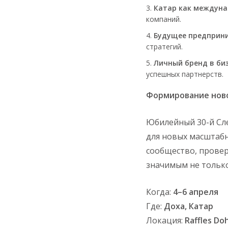
Катар как междуна
компаний.
Будущее предприн
стратегий.
Личный бренд в би
успешных партнерств.
Формирование нов
Юбилейный 30-й Сле
для новых масштаб
сообщество, провер
значимым не только
Когда:
4–6 апреля
Где:
Доха, Катар
Локация:
Raffles Do