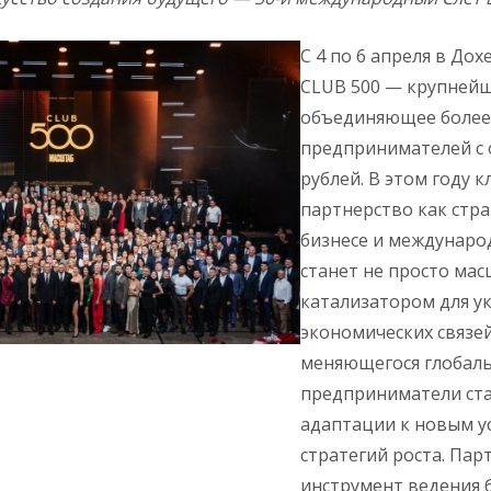
С 4 по 6 апреля в До
CLUB 500 — крупнейш
объединяющее более 
предпринимателей с 
рублей. В этом году 
партнерство как стра
бизнесе и междунаро
станет не просто ма
катализатором для у
экономических связей
меняющегося глобаль
предприниматели ст
адаптации к новым у
стратегий роста. Пар
инструмент ведения 