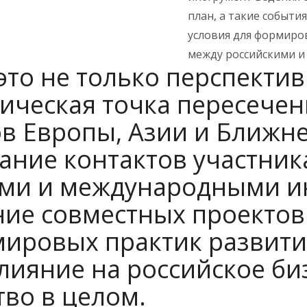
план, а такие события
условия для формиро
между российскими и
это не только перспекти
гическая точка пересече
в Европы, Азии и Ближне
ние контактов участник
ими и международными и
ие совместных проектов
ировых практик развити
лияние на российское би
во в целом.