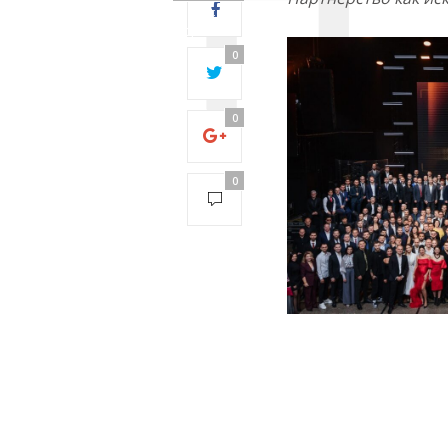
28:
Operation
timed out
0
after 5001
milliseconds
with 0 out of
0
0 bytes
received0
0