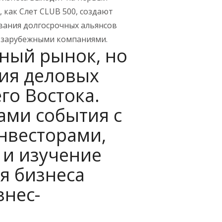
, как Слет CLUB 500, создают
вания долгосрочных альянсов
 зарубежными компаниями.
вный рынок, но
ния деловых
го Востока.
ами события с
нвесторами,
 и изучение
я бизнеса
знес-