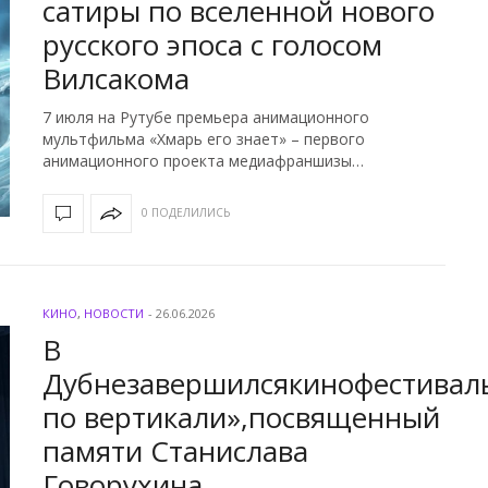
сатиры по вселенной нового
русского эпоса с голосом
Вилсакома
7 июля на Рутубе премьера анимационного
мультфильма «Хмарь его знает» – первого
анимационного проекта медиафраншизы…
0 ПОДЕЛИЛИСЬ
КИНО
,
НОВОСТИ
-
26.06.2026
В
Дубнезавершилсякинофестивал
по вертикали»,посвященный
памяти Станислава
Говорухина