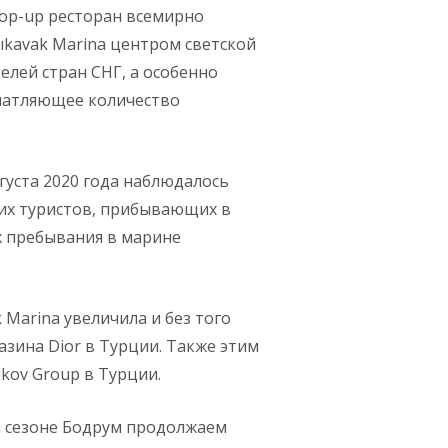
pop-up ресторан всемирно
lıkavak Marina центром светской
елей стран СНГ, а особенно
ечатляющее количество
густа 2020 года наблюдалось
ких туристов, прибывающих в
х пребывания в марине
Marina увеличила и без того
азина Dior в Турции. Также этим
kov Group в Турции.
ом сезоне Бодрум продолжаем