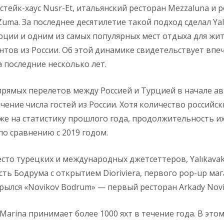
стейк-хаус Nusr-Et, итальянский ресторан Mezzaluna и 
Zuma. За последнее десятилетие такой подход сделал Ya
рции и одним из самых популярных мест отдыха для жит
нтов из России. Об этой динамике свидетельствует вп
а последние несколько лет.
рямых перелетов между Россией и Турцией в начале ав
чение числа гостей из России. Хотя количество российс
же на статистику прошлого года, продолжительность и
по сравнению с 2019 годом.
сто турецких и международных джетсеттеров, Yalıkavak 
ть Бодрума с открытием Dioriviera, первого pop-up маг
рылся «Novikov Bodrum» — первый ресторан Arkady Novi
 Marina принимает более 1000 яхт в течение года. В эт