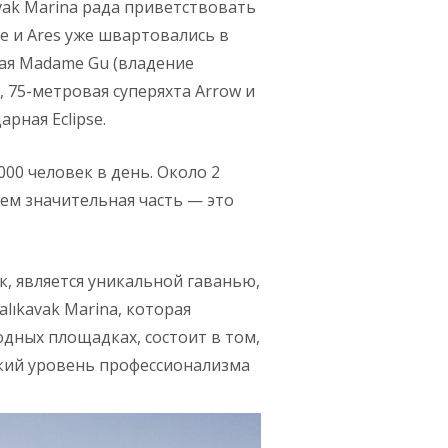
vak Marina рада приветствовать
e и Ares уже швартовались в
вая Madame Gu (владение
 75-метровая суперяхта Arrow и
рная Eclipse.
000 человек в день. Около 2
чем значительная часть — это
ек, является уникальной гаванью,
ıkavak Marina, которая
дных площадках, состоит в том,
кий уровень профессионализма