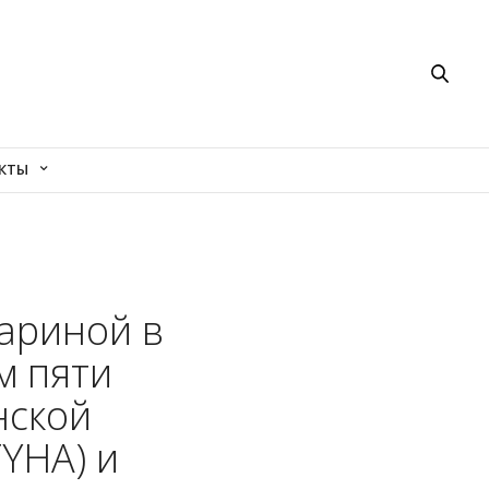
КТЫ
мариной в
м пяти
нской
YHA) и