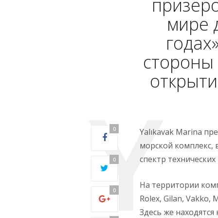
призер
мире 
годах
стороны 
открыти
0
Yalıkavak Marina п
морской комплекс, 
спектр технических 
0
На территории комп
0
Rolex, Gilan, Vakko, 
Здесь же находятся 