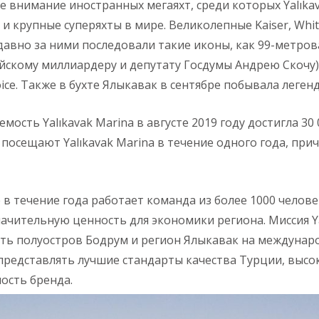
 внимание иностранных мегаяхт, среди которых Yalıka
и крупные суперяхты в мире. Великолепные Kaiser, Whit
Недавно за ними последовали такие иконы, как 99-метро
скому миллиардеру и депутату Госдумы Андрею Скочу),
ice. Также в бухте Ялыкавак в сентябре побывала легенда
ость Yalıkavak Marina в августе 2019 году достигла 30 
посещают Yalıkavak Marina в течение одного года, при
де в течение года работает команда из более 1000 челов
чительную ценность для экономики региона. Миссия Yal
ть полуостров Бодрум и регион Ялыкавак на междунаро
представлять лучшие стандарты качества Турции, высо
ость бренда.