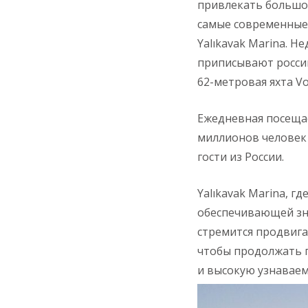
привлекать большое
самые современные 
Yalıkavak Marina. 
приписывают россий
62-метровая яхта Vo
Ежедневная посещаем
миллионов человек 
гости из России.
Yalıkavak Marina, г
обеспечивающей зна
стремится продвига
чтобы продолжать 
и высокую узнаваем