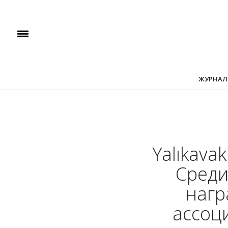
ЖУРНАЛ
Yalıkava
Среди
нагр
ассоц