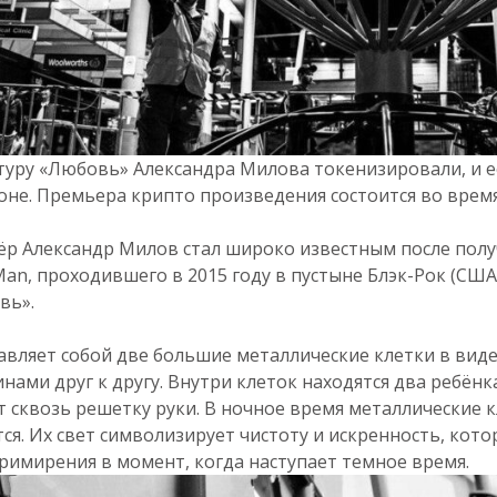
уру «Любовь» Александра Милова токенизировали, и е
не. Премьера крипто произведения состоится во время 
ёр Александр Милов стал широко известным после полу
Man, проходившего в 2015 году в пустыне Блэк-Рок (США
вь».
вляет собой две большие металлические клетки в вид
нами друг к другу. Внутри клеток находятся два ребёнк
т сквозь решетку руки. В ночное время металлические к
тся. Их свет символизирует чистоту и искренность, кот
примирения в момент, когда наступает темное время.