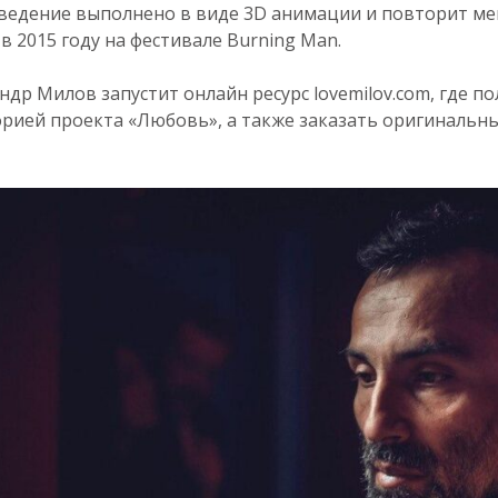
зведение выполнено в виде 3D анимации и повторит м
в 2015 году на фестивале Burning Man.
ндр Милов запустит онлайн ресурс lovemilov.com, где п
орией проекта «Любовь», а также заказать оригинальны