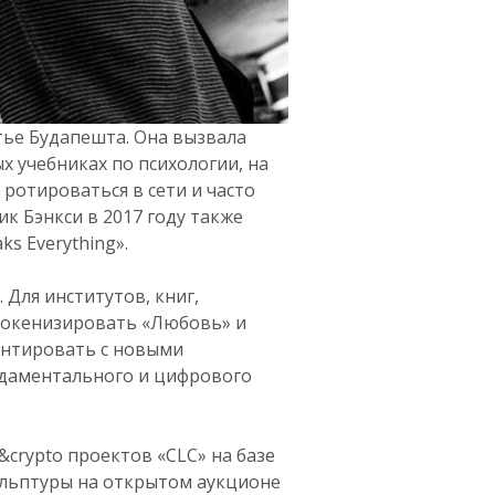
тье Будапешта. Она вызвала
 учебниках по психологии, на
ротироваться в сети и часто
ик Бэнкси в 2017 году также
s Everything».
Для институтов, книг,
 токенизировать «Любовь» и
ентировать с новыми
ндаментального и цифрового
crypto проектов «CLC» на базе
ульптуры на открытом аукционе