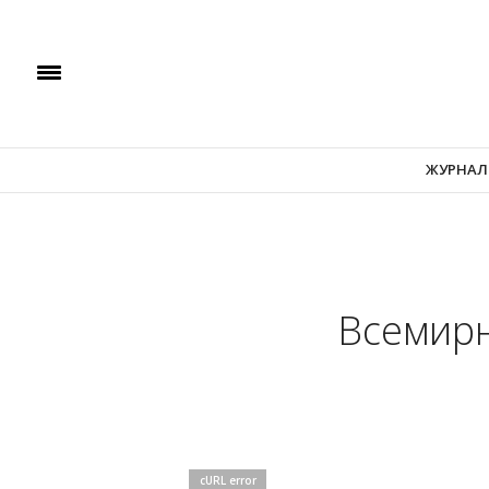
ЖУРНАЛ
Всемирн
cURL error