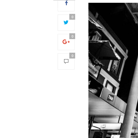
28:
Operation
timed out
0
after 5000
milliseconds
with 0 out of
0
0 bytes
received0
0