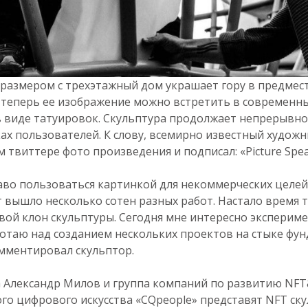
 размером с трехэтажный дом украшает гору в предмес
 теперь ее изображение можно встретить в современных
в виде татуировок. Скульптура продолжает непрерывно 
ах пользователей. К слову, всемирно известный художн
 твиттере фото произведения и подписал: «Picture Speak
аво пользоваться картинкой для некоммерческих целей. 
т вышло несколько сотен разных работ. Настало время
ой клон скульптуры. Сегодня мне интересно эксперим
ботаю над созданием нескольких проектов на стыке фу
мментировал скульптор.
а Александр Милов и группа компаний по развитию NFT&
го цифрового искусства «CQpeople» представят NFT ск