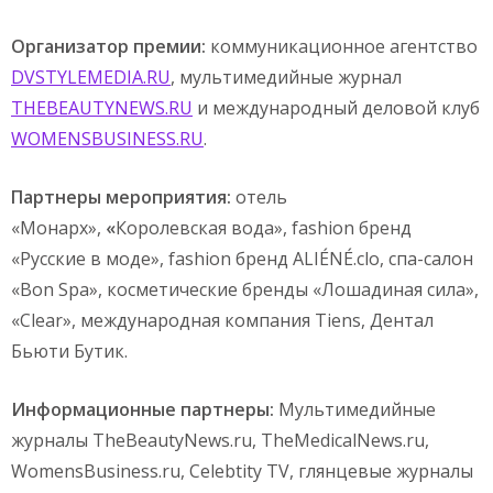
Организатор премии:
коммуникационное агентство
DVSTYLEMEDIA
.
RU
, мультимедийные журнал
THEBEAUTYNEWS
.
RU
и международный деловой клуб
WOMENSBUSINESS
.
RU
.
Партнеры мероприятия:
отель
«Монарх»,
«
Королевская вода», fashion бренд
«Русские в моде», fashion бренд ALIÉNÉ.clo, спа-салон
«Bon Spa», косметические бренды «Лошадиная сила»,
«Clear», международная компания Tiens, Дентал
Бьюти Бутик.
Информационные партнеры:
Мультимедийные
журналы TheBeautyNews.ru, TheMedicalNews.ru,
WomensBusiness.ru, Celebtity TV, глянцевые журналы