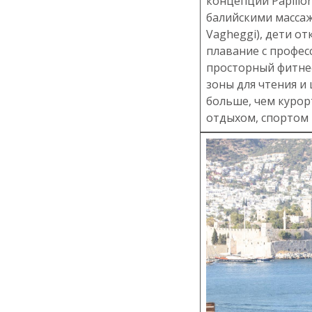
концепции Papill
балийскими массаж
Vagheggi), дети о
плавание с профес
просторный фитнес
зоны для чтения и 
больше, чем курор
отдыхом, спортом 