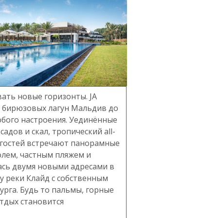
ать новые горизонты. JA
 и бирюзовых лагун Мальдив до
бого настроения. Уединённые
садов и скал, тропический all-
ае гостей встречают панорамные
полем, частным пляжем и
ась двумя новыми адресами в
гу реки Клайд с собственным
урга. Будь то пальмы, горные
отдых становится