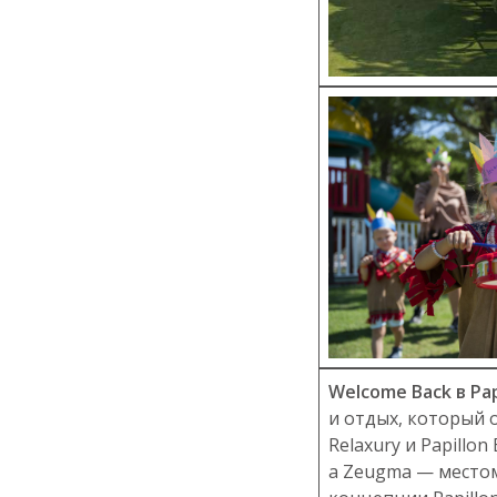
Welcome Back в Pap
и отдых, который о
Relaxury и Papillo
а Zeugma — местом