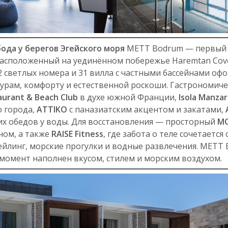
ода у берегов Эгейского моря
METT Bodrum — первый 
, расположенный на уединённом побережье Haremtan Cove
2 светлых номера и 31 вилла с частными бассейнами оф
урам, комфорту и естественной роскоши. Гастрономиче
aurant & Beach Club
в духе южной Франции,
Isola Manzar
о города,
ATTIKO
с паназиатским акцентом и закатами,
их обедов у воды. Для восстановления — просторный
MO
ном, а также
RAISE Fitness
, где забота о теле сочетаетс
ейлинг, морские прогулки и водные развлечения. METT
 момент наполнен вкусом, стилем и морским воздухом.