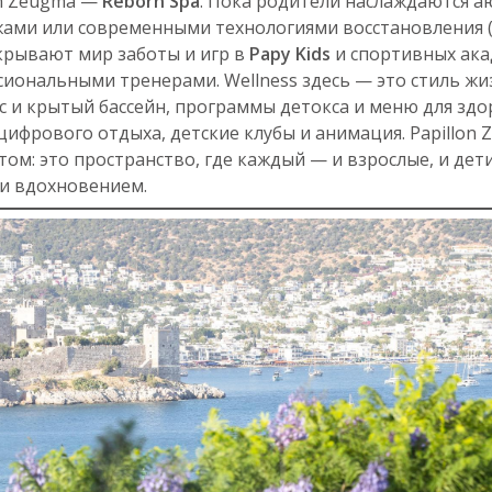
on Zeugma —
Reborn Spa
. Пока родители наслаждаются 
ами или современными технологиями восстановления (C
ткрывают мир заботы и игр в
Papy Kids
и спортивных ака
сиональными тренерами. Wellness здесь — это стиль жиз
 и крытый бассейн, программы детокса и меню для здо
цифрового отдыха, детские клубы и анимация. Papillon 
том: это пространство, где каждый — и взрослые, и дет
и вдохновением.