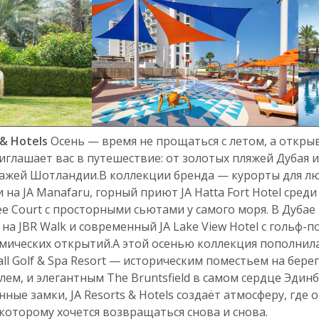
 & Hotels
Осень — время не прощаться с летом, а открыв
приглашает вас в путешествие: от золотых пляжей Дубая
ажей Шотландии.В коллекции бренда — курорты для лю
 на JA Manafaru, горный приют JA Hatta Fort Hotel среди 
Tree Court с просторными сьютами у самого моря. В Дуб
 на JBR Walk и современный JA Lake View Hotel с гольф-
мических открытий.А этой осенью коллекция пополнил
ll Golf & Spa Resort — историческим поместьем на бере
ем, и элегантным The Bruntsfield в самом сердце Эдинб
ные замки, JA Resorts & Hotels создаёт атмосферу, где 
которому хочется возвращаться снова и снова.