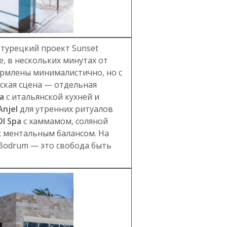
турецкий проект Sunset
, в нескольких минутах от
ормлены минималистично, но с
ская сцена — отдельная
a
с итальянской кухней и
Anjel
для утренних ритуалов
I Spa
с хаммамом, соляной
я с ментальным балансом. На
 Bodrum — это свобода быть