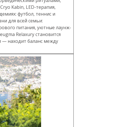
аюрведическими ритуалами,
ryo Kabin, LED-терапия,
демиях: футбол, теннис и
ни для всей семьи:
рового питания, уютные лаунж-
Zeugma Relaxury становится
и — находит баланс между