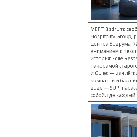
METT Bodrum: своб
Hospitality Group
центра Бодрума. 7
вниманием к текст
история:
Folie Rest
панорамой старог
и
Gulet
— для лёгк
комнатой и бассей
воде — SUP, парас
собой, где каждый