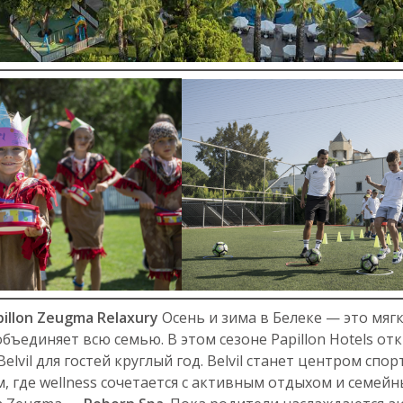
illon Zeugma Relaxury
Осень и зима в Белеке — это мяг
бъединяет всю семью. В этом сезоне Papillon Hotels от
n Belvil для гостей круглый год. Belvil станет центром с
, где wellness сочетается с активным отдыхом и семей