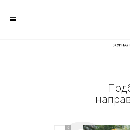
ЖУРНАЛ
Подб
направ
0