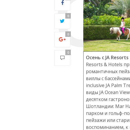
0
0
0
Осень с JA Resorts
Resorts & Hotels 
романтичных пейз
виллы с бассейнами
inclusive JA Palm 
виды JA Ocean View
десятком гастроно
Шотландии: Mar Ha
парком и гольф-пол
пейзажи или старин
воспоминанием, к 