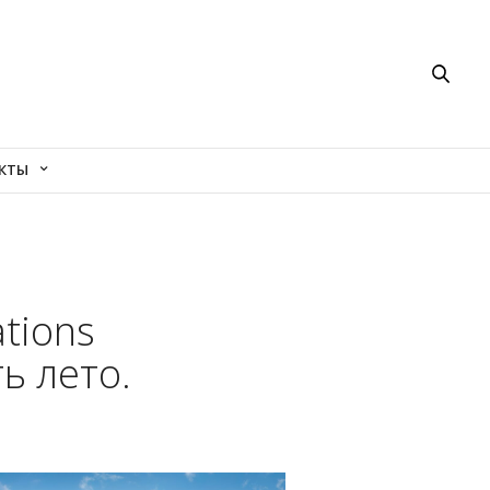
КТЫ
tions
ь лето.