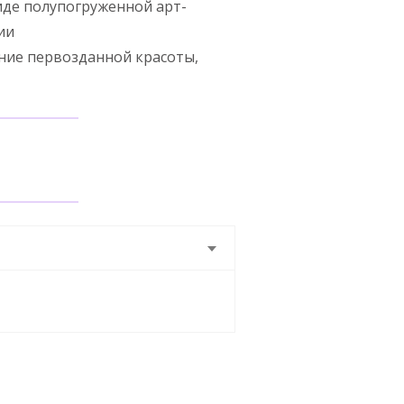
иде полупогруженной арт-
ии
тание первозданной красоты,