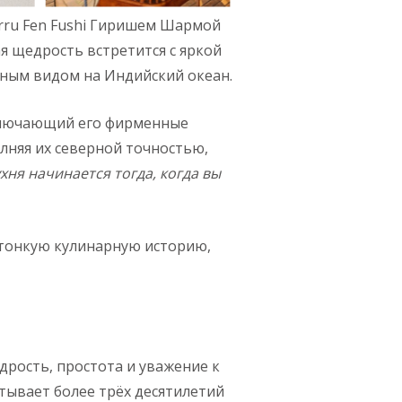
rru Fen Fushi Гиришем Шармой
я щедрость встретится с яркой
мным видом на Индийский океан.
включающий его фирменные
лняя их северной точностью,
ухня
начинается тогда, когда вы
 тонкую кулинарную историю,
дрость, простота и уважение к
тывает более трёх десятилетий