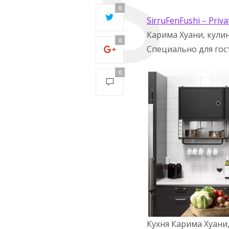
0
Sirru
Fen
Fushi
–
Priva
Карима Хуани, кули
0
Специально для гос
0
Кухня Карима Хуани