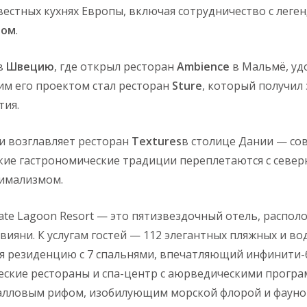
вестных кухнях Европы, включая сотрудничество с ле
том
.
 в
Швецию
, где открыл ресторан
Ambience
в Мальмё, удо
им его проектом стал ресторан
Sture
, который получил 
тия.
и возглавляет ресторан
Textures
в столице Дании — со
ские гастрономические традиции переплетаются с севе
имализмом.
rivate Lagoon Resort — это пятизвездочный отель, расп
ияни. К услугам гостей — 112 элегантных пляжных и в
я резиденцию с 7 спальнями, впечатляющий инфинити-б
еские рестораны и спа-центр с аюрведическими програ
лловым рифом, изобилующим морской флорой и фауной,