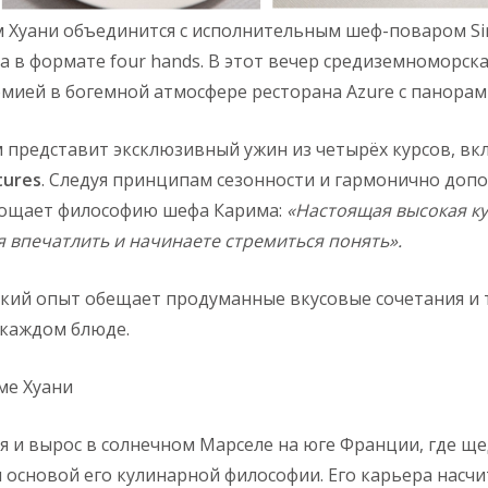
 Хуани объединится с исполнительным шеф-поваром Si
а в формате four hands. В этот вечер средиземноморска
мией в богемной атмосфере ресторана Azure с панора
 представит эксклюзивный ужин из четырёх курсов, 
tures
. Следуя принципам сезонности и гармонично допо
ощает философию шефа Карима:
«
Настоящая высокая к
я впечатлить и начинаете стремиться понять».
ский опыт обещает продуманные вкусовые сочетания и
каждом блюде.
ме Хуани
я и вырос в солнечном Марселе на юге Франции, где ще
 основой его кулинарной философии. Его карьера насчи