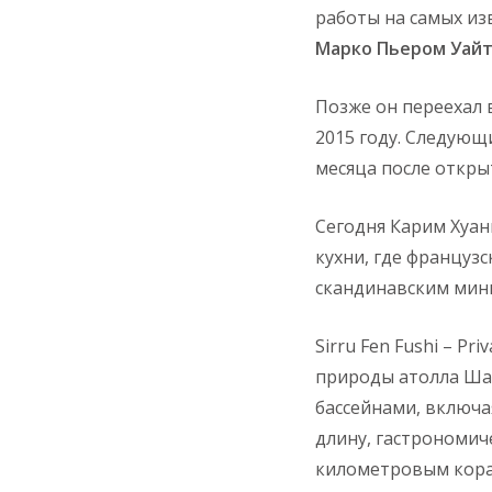
работы на самых из
Марко Пьером Уай
Позже он переехал
2015 году. Следующ
месяца после откры
Сегодня Карим Хуан
кухни, где француз
скандинавским мин
Sirru Fen Fushi – P
природы атолла Шав
бассейнами, включа
длину, гастрономич
километровым кора