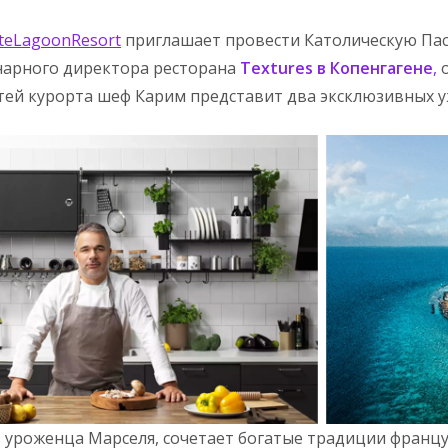
te
Lagoon
Resort
приглашает провести Католическую Пас
нарного директора ресторана
Textures
в Копенгагене
,
тей курорта шеф Карим представит два эксклюзивных 
, уроженца Марселя, сочетает богатые традиции францу