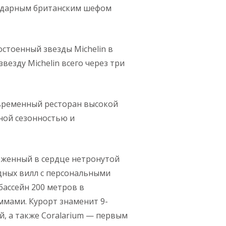
гендарным британским шефом
стоенный звезды Michelin в
звезду Michelin всего через три
временный ресторан высокой
рной сезонностью и
оложенный в сердце нетронутой
одных вилл с персональными
ассейн 200 метров в
ммами. Курорт знаменит 9-
 а также Coralarium — первым