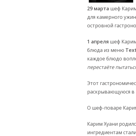
29 марта
шеф Карим
для камерного ужин
островной гастроно
1 апреля
шеф Карим
блюда из меню
Tex
каждое блюдо вопл
перестаёте пытатьс
Этот гастрономиче
раскрывающуюся в 
О шеф-поваре Кари
Карим Хуани родилс
ингредиентам стали