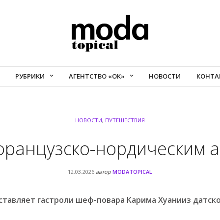
РУБРИКИ
АГЕНТСТВО «ОК»
НОВОСТИ
КОНТА
НОВОСТИ
,
ПУТЕШЕСТВИЯ
французско-нордическим 
12.03.2026
автор
MODATOPICAL
ставляет гастроли ш
еф-повар
а
Карим
а
Хуани
из
датск