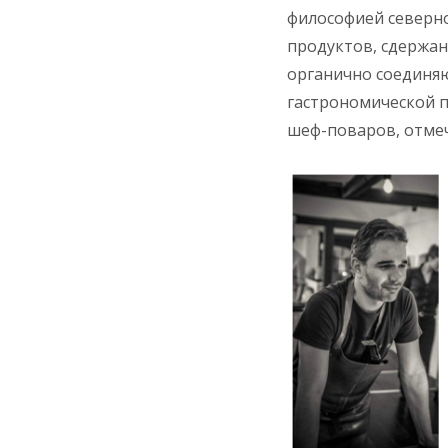
философией северно
продуктов, сдержан
органично соединяю
гастрономической
шеф-поваров, отмеч