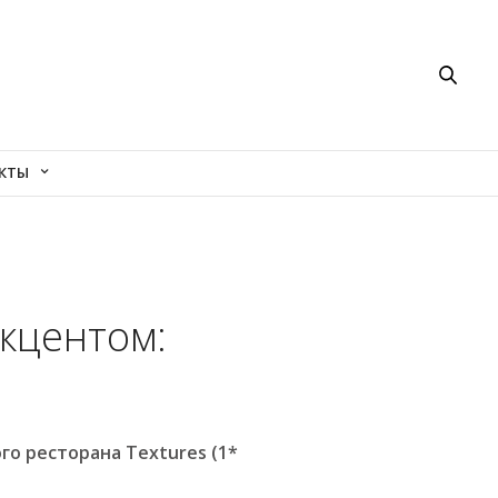
КТЫ
акцентом:
ого ресторана
Textures
(1*