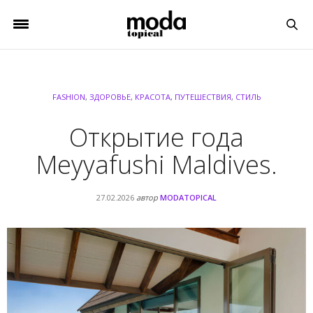
FASHION
,
ЗДОРОВЬЕ
,
КРАСОТА
,
ПУТЕШЕСТВИЯ
,
СТИЛЬ
Открытие года
Meyyafushi Maldives.
27.02.2026
автор
MODATOPICAL