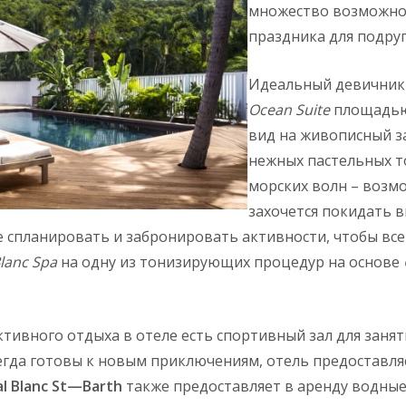
множество возможно
праздника для подруг
Идеальный девичник 
Ocean Suite
площадью
вид на живописный з
нежных пастельных т
морских волн – возм
захочется покидать в
е спланировать и забронировать активности, чтобы все
Blanc Spa
на одну из тонизирующих процедур на основе
тивного отдыха в отеле есть спортивный зал для занят
егда готовы к новым приключениям, отель предоставля
l
Blanc
St
—
Barth
также предоставляет в аренду водные