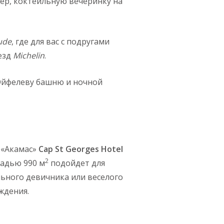
ер, коктейльную вечеринку на
ude
, где для вас с подругами
езд
Michelin
.
Эйфелеву башню и ночной
 «Акамас»
Cap St Georges Hotel
2
адью 990 м
подойдет для
ьного девичника или веселого
ждения.