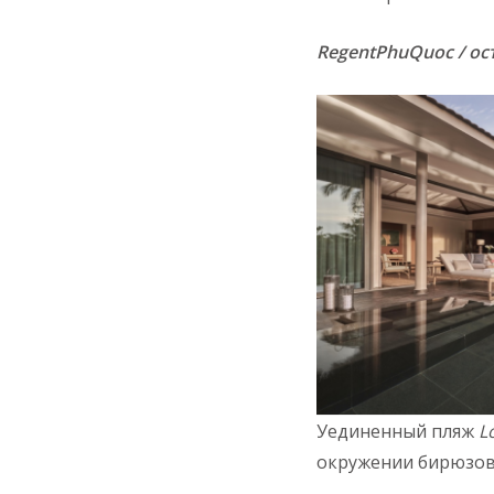
RegentPhuQuoc / ос
Уединенный пляж
L
окружении бирюзово