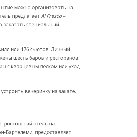
бытие можно организовать на
отель предлагает
Al
Fresco
–
о заказать специальный
вилл или 176 сьютов. Личный
жены шесть баров и ресторанов,
ры с кварцевым песком или уход
 устроить вечеринку на закате.
h
, роскошный отель на
ен-Бартелеми, предоставляет