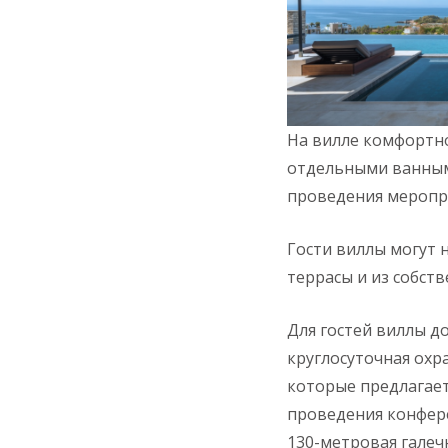
На вилле комфортно 
отдельными ванными
проведения меропр
Гости виллы могут 
террасы и из собст
Для гостей виллы д
круглосуточная охр
которые предлагает
проведения конфере
130-метровая галечн