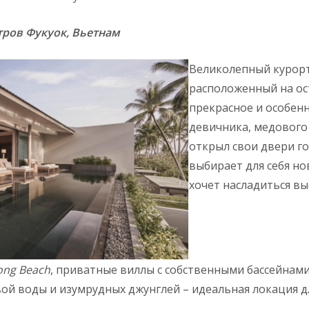
тров Фукуок, Вьетнам
Великолепный курор
расположенный на ос
прекрасное и особен
девичника, медового
открыл свои двери го
выбирает для себя но
хочет насладиться в
ong
Beach
, приватные виллы с собственными бассейнами
й воды и изумрудных джунглей – идеальная локация д