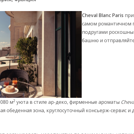
Cheval Blanc Paris
при
самом романтичном г
подругами роскошн
башню и отправляйте
2
1080 м
уюта в стиле ар-деко, фирменные ароматы
Cheva
ная обеденная зона, круглосуточный консьерж-сервис и