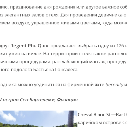
ию, празднование дня рождения или другое важное со
из элегантных залов отеля. Для проведения девичника 
ежем воздухе, украшенное живыми цветами, куда можн
одруг
Regent
Phu
Quoc
предлагает выбрать одну из 126 
ит ужин на вилле. На территории отеля также располо
личными процедурами: расслабляющий массаж, процеду
ного подолога Бастьена Гонсалеса.
аздника можно уединиться на фирменной яхте
Serenity
и
h / остров Сен-Бартелеми, Франция
Cheval
Blanc
St
—
Bart
карибском острове С