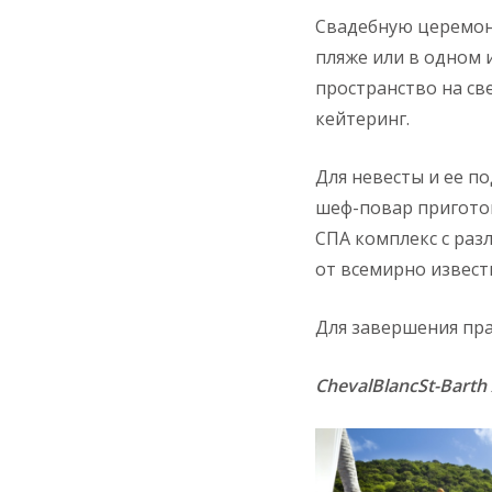
Свадебную церемон
пляже или в одном 
пространство на св
кейтеринг.
Для невесты и ее п
шеф-повар приготов
СПА комплекс с раз
от всемирно извест
Для завершения пр
ChevalBlancSt-Bart