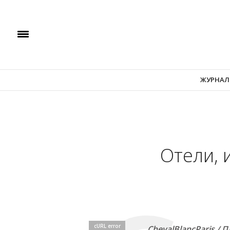
ЖУРНАЛ
Отели, 
cURL error
ChevalBlancParis /