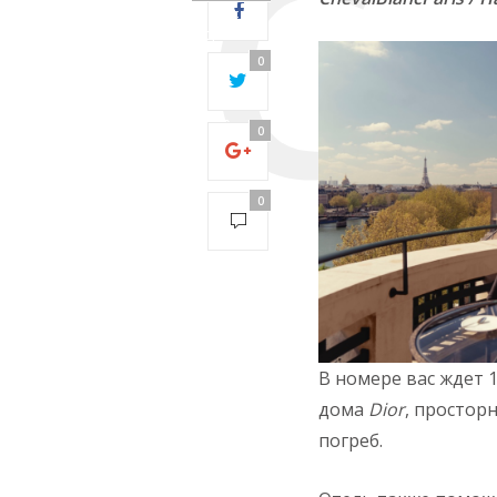
28:
Operation
timed out
0
after 5000
milliseconds
with 0 out of
0
0 bytes
received0
0
В номере вас ждет 
дома
Dior
, простор
погреб.