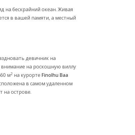
д на бескрайний океан. Живая
тся в вашей памяти, а местный
аздновать девичник на
 внимание на роскошную виллу
2
60 м
на курорте
Finolhu Baa
асположена в самом удаленном
т на острове.