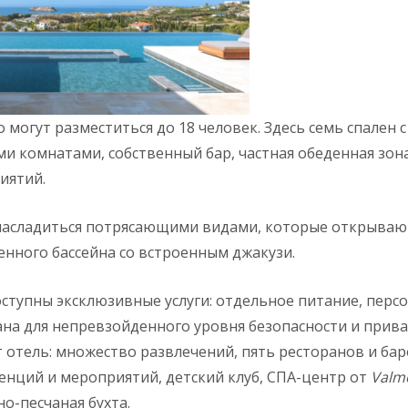
могут разместиться до 18 человек. Здесь семь спален с 
 комнатами, собственный бар, частная обеденная зона
иятий.
насладиться потрясающими видами, которые открывают
венного бассейна со встроенным джакузи.
оступны эксклюзивные услуги: отдельное питание, перс
ана для непревзойденного уровня безопасности и приват
 отель: множество развлечений, пять ресторанов и бар
нций и мероприятий, детский клуб, СПА-центр от
Valm
о-песчаная бухта.