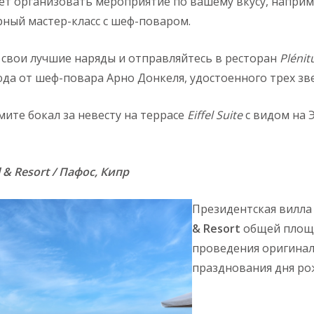
т организовать мероприятие по вашему вкусу, наприм
рный мастер-класс с шеф-поваром.
свои лучшие наряды и отправляйтесь в ресторан
Plénit
да от шеф-повара Арно Донкеля, удостоенного трех зв
ите бокал за невесту на террасе
Eiffel Suite
с видом на 
 & Resort
/ Пафос, Кипр
Президентская вилла
& Resort
общей площ
проведения оригинал
празднования дня ро