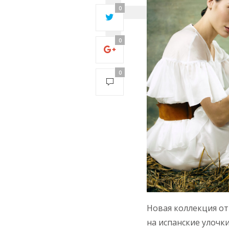
timed out
0
after 5000
milliseconds
with 0 out of
0
0 bytes
received0
0
Новая коллекция от 
на испанские улочк