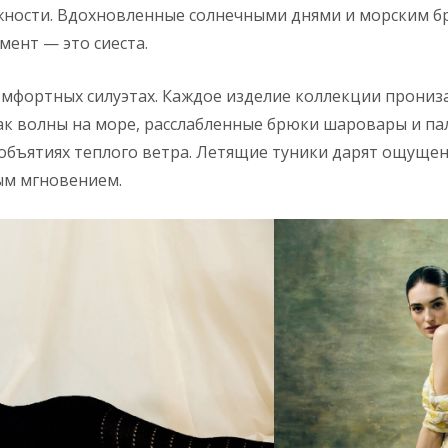
ности. Вдохновленные солнечными днями и морским бр
ент — это сиеста.
омфортных силуэтах. Каждое изделие коллекции пронизан
как волны на море, расслабленные брюки шаровары и па
 объятиях теплого ветра. Летящие туники дарят ощущен
ым мгновением.