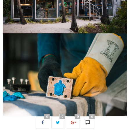
0
0
0
0