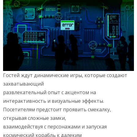
Гостей ждут динамические игры, которые создают
захватывающий
развлекательный опыт с акцентом на
интерактивность и визуальные эффекты.
Посетителям предстоит проявить смекалку,
открывая сложные замки,
взаимодействуя с персонажами и запуская
космический корабль к далеким