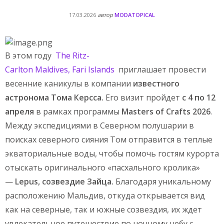
17.03.2026
автор
MODATOPICAL
В этом году
The Ritz-
Carlton Maldives, Fari Islands
приглашает провести
весенние каникулы в компании
известного
астронома Тома Керсса.
Его визит пройдет
с 4 по 12
апреля
в рамках программы
Masters of Crafts 2026
.
Между экспедициями в Северном полушарии в
поисках северного сияния Том отправится в теплые
экваториальные воды, чтобы помочь гостям курорта
отыскать оригинального «пасхального кролика»
—
Lepus, созвездие Зайца.
Благодаря уникальному
расположению Мальдив, откуда открывается вид
как на северные, так и южные созвездия, их ждет
увлекательное путешествие по ночному небу с