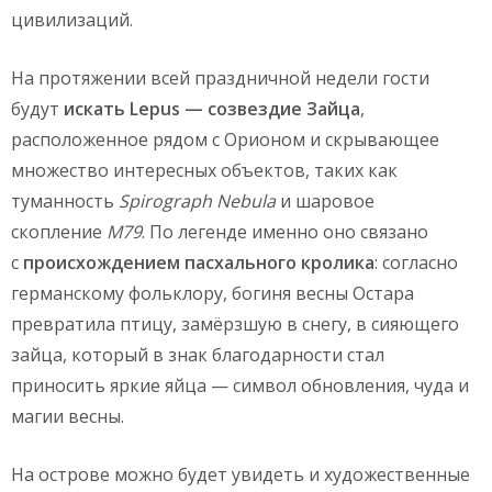
цивилизаций.
На протяжении всей праздничной недели гости
будут
искать Lepus — созвездие Зайца
,
расположенное рядом с Орионом и скрывающее
множество интересных объектов, таких как
туманность
Spirograph Nebula
и шаровое
скопление
M79
. По легенде именно оно связано
с
происхождением пасхального кролика
: cогласно
германскому фольклору, богиня весны Остара
превратила птицу, замёрзшую в снегу, в сияющего
зайца, который в знак благодарности стал
приносить яркие яйца — символ обновления, чуда и
магии весны.
На острове можно будет увидеть и художественные