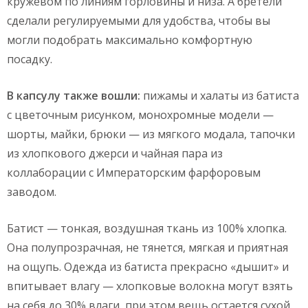
кружевом по линиям горловины и низа. А бретели
сделали регулируемыми для удобства, чтобы вы
могли подобрать максимально комфортную
посадку.
В капсулу также вошли:
пижамы и халаты из батиста
с цветочным рисунком, монохромные модели —
шорты, майки, брюки — из мягкого модала, тапочки
из хлопкового джерси и чайная пара из
коллаборации с Императорским фарфоровым
заводом.
Батист — тонкая, воздушная ткань из 100% хлопка.
Она полупрозрачная, не тянется, мягкая и приятная
на ощупь. Одежда из батиста прекрасно «дышит» и
впитывает влагу — хлопковые волокна могут взять
на себя до 30% влаги, при этом вещь остается сухой.