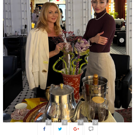
0
0
0
0