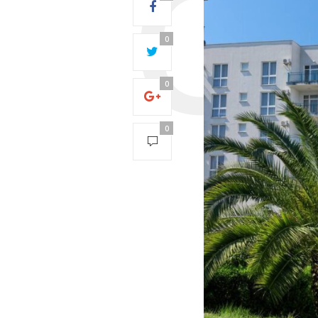
0
0
0