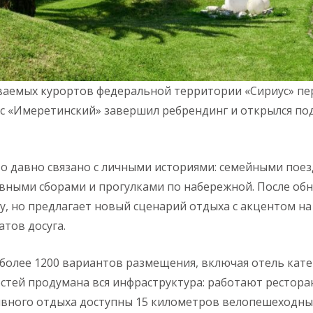
ваемых курортов федеральной территории «Сириус» пер
с «Имеретинский» завершил ребрендинг и открылся по
то давно связано с личными историями: семейными пое
вными сборами и прогулками по набережной. После обн
, но предлагает новый сценарий отдыха с акцентом на
тов досуга.
более 1200 вариантов размещения, включая отель кате
остей продумана вся инфраструктура: работают ресторан
ивного отдыха доступны 15 километров велопешеходны