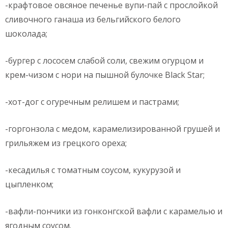
-крафтовое овсяное печенье вупи-пай с прослойкой
сливочного ганаша из бельгийского белого
шоколада;
-бургер с лососем слабой соли, свежим огурцом и
крем-чизом с нори на пышной булочке Black Star;
-хот-дог с огуречным релишем и пастрами;
-горгонзола с медом, карамелизированной грушей и
грильяжем из грецкого ореха;
-кесадилья с томатным соусом, кукурузой и
цыпленком;
-вафли-пончики из гонконгской вафли с карамелью и
ягодным соусом.