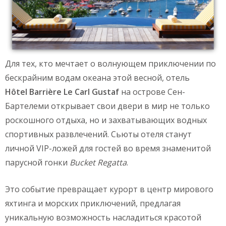
Для тех, кто мечтает о волнующем приключении по
бескрайним водам океана этой весной, отель
H
ô
tel
Barri
è
re
Le
Carl
Gustaf
на острове Сен-
Бартелеми открывает свои двери в мир не только
роскошного отдыха, но и захватывающих водных
спортивных развлечений. Сьюты отеля станут
личной VIP-ложей для гостей во время знаменитой
парусной гонки
Bucket
Regatta
.
Это событие превращает курорт в центр мирового
яхтинга и морских приключений, предлагая
уникальную возможность насладиться красотой