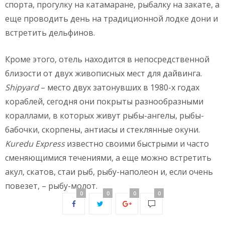
спорта, прогулку на катамаране, рыбалку на закате, а
еще проводить день на традиционной лодке дони и
встретить дельфинов.
Кроме этого, отель находится в непосредственной
близости от двух живописных мест для дайвинга.
Shipyard
– место двух затонувших в 1980-х годах
кораблей, сегодня они покрыты разнообразными
кораллами, в которых живут рыбы-ангелы, рыбы-
бабочки, скорпены, антиасы и стеклянные окуни.
Kuredu
Express
известно своими быстрыми и часто
сменяющимися течениями, а еще можно встретить
акул, скатов, стаи рыб, рыбу-наполеон и, если очень
повезет, – рыбу-молот.
0
0
0
0