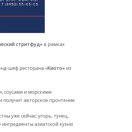
ческий
стритфуд
»
в рамках
ренд-шеф ресторана «
Киото»
из
и, соусами и морскими
и получит авторское прочтение.
ны уже сейчас: угорь, тунец,
е ингредиенты азиатской кухни.