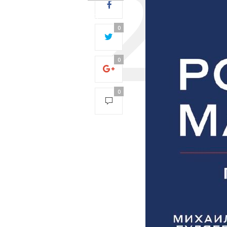
28:
Operation
timed out
0
after 5000
milliseconds
with 0 out of
0
0 bytes
received0
0