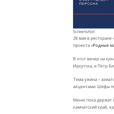
Screenshot
28 мая в ресторане 
проекта «
Родные м
В этот вечер на кух
Иркутска, и Петр Б
Тема ужина – азиат
акцентами. Шефы по
Меню пока держат в
камчатский краб, к