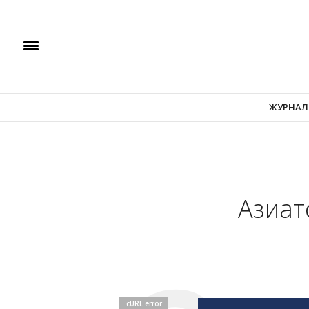
ЖУРНАЛ
Азиат
cURL error