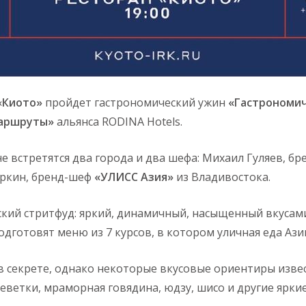
«
Киото»
пройдет гастрономический ужин
«Гастрономи
аршруты»
альянса RODINA Hotels.
не встретятся два города и два шефа: Михаил Гуляев, б
иркин, бренд-шеф
«УЛИСС Азия»
из Владивостока.
ский стритфуд: яркий, динамичный, насыщенный вкусам
дготовят меню из 7 курсов, в котором уличная еда Ази
 секрете, однако некоторые вкусовые ориентиры извест
реветки, мраморная говядина, юдзу, шисо и другие ярки