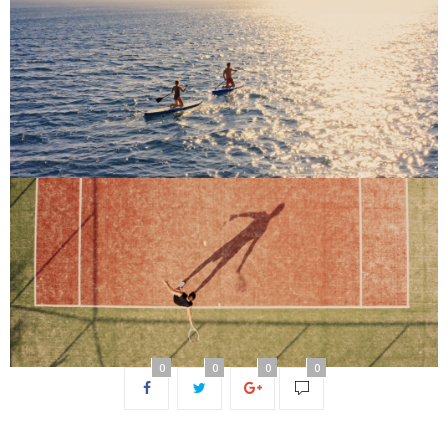
0
0
0
0